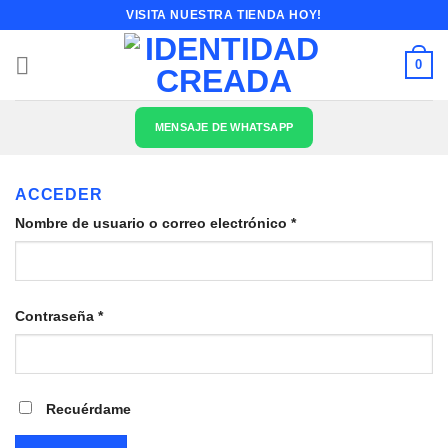
Saltar
VISITA NUESTRA TIENDA HOY!
al
contenido
0
MENSAJE DE WHATSAPP
ACCEDER
Obligatorio
Nombre de usuario o correo electrónico
*
Obligatorio
Contraseña
*
Recuérdame